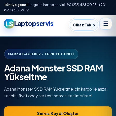
Türkiye geneli
kargo ile laptop servisi
+90 (212) 428 00 25 · +90
(544) 657 39 92
Laptopservis
LS
☰
Cihaz Takip
MARKA BAĞIMSIZ · TÜRKIYE GENELI
Adana Monster SSD RAM
Yükseltme
Adana Monster SSD RAM Yükseltme için kargo ile arıza
tespiti, fiyat onayı ve test sonrası teslim süreci.
Servis Kaydı Oluştur