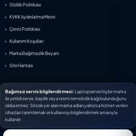
Gizlilik Politikası
KVKK Aydınlatma Metni
Çerez Politikası
Kullanım Koşulları
Marka Bağımsızlık Beyanı
Site Haritası
Bağımsız servis bilgilendirmesi:
Laptopservis hiçbir marka
ile yetkili servis, bayilik veya resmi temsilcilik bağı bulunduğunu
iddia etmez. Sitede yer alan marka adları yalnızca hizmet verilen
cihazları tanımlamak ve kullanıcıyı bilgilendirmek amacıyla
kullanılır.