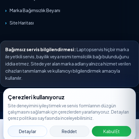
Marka Bağımsızlık Beyanı
Site Haritası
Bağımsız servis bilgilendirmesi:
Laptopservis hiçbir marka
ile yetkili servis, bayilik veya resmi temsilcilik bağı bulunduğunu
iddia etmez. Sitede yer alan marka adları yalnızca hizmet verilen
cihazları tanımlamak ve kullanıcıyı bilgilendirmek amacıyla
kullanılır.
Çerezleri kullanıyoruz
© 2026 Laptopservis. Tüm hakları saklıdır.
Site deneyimini iyileştirmek ve servis formlarının düzgün
çalışmasını sağlamak için çerezlerden yararlanıyoruz. Detayları
çerez politikası sayfasında inceleyebilirsiniz.
Servis
🟢
WhatsApp
📞
Ara
📝
🔎
Takip
Detaylar
Reddet
Kabul Et
Kaydı