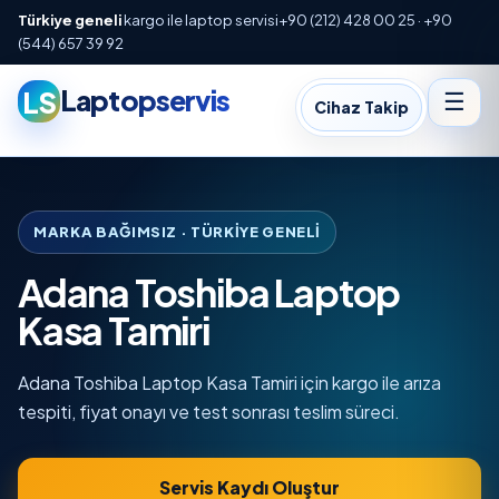
Türkiye geneli
kargo ile laptop servisi
+90 (212) 428 00 25 · +90
(544) 657 39 92
Laptopservis
LS
☰
Cihaz Takip
MARKA BAĞIMSIZ · TÜRKIYE GENELI
Adana Toshiba Laptop
Kasa Tamiri
Adana Toshiba Laptop Kasa Tamiri için kargo ile arıza
tespiti, fiyat onayı ve test sonrası teslim süreci.
Servis Kaydı Oluştur