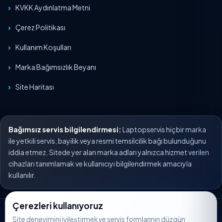
KVKK Aydınlatma Metni
Çerez Politikası
Kullanım Koşulları
Marka Bağımsızlık Beyanı
Site Haritası
Bağımsız servis bilgilendirmesi:
Laptopservis hiçbir marka
ile yetkili servis, bayilik veya resmi temsilcilik bağı bulunduğunu
iddia etmez. Sitede yer alan marka adları yalnızca hizmet verilen
cihazları tanımlamak ve kullanıcıyı bilgilendirmek amacıyla
kullanılır.
Çerezleri kullanıyoruz
© 2026 Laptopservis. Tüm hakları saklıdır.
Site deneyimini iyileştirmek ve servis formlarının düzgün