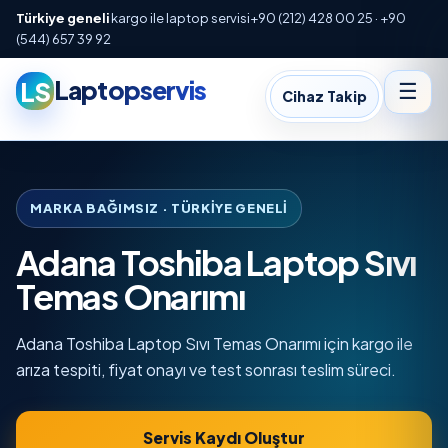
Türkiye geneli
kargo ile laptop servisi
+90 (212) 428 00 25 · +90
(544) 657 39 92
Laptopservis
LS
☰
Cihaz Takip
MARKA BAĞIMSIZ · TÜRKIYE GENELI
Adana Toshiba Laptop Sıvı
Temas Onarımı
Adana Toshiba Laptop Sıvı Temas Onarımı için kargo ile
arıza tespiti, fiyat onayı ve test sonrası teslim süreci.
Servis Kaydı Oluştur