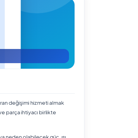
ran değişimi hizmeti almak
ve parça ihtiyacı birlikte
ya neden olabilecek güç, ısı,