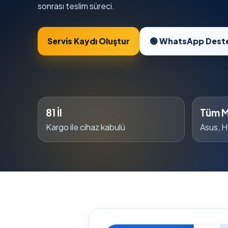
sonrası teslim süreci.
Servis Kaydı Oluştur
🟢 WhatsApp Dest
81 İl
Tüm M
Kargo ile cihaz kabulü
Asus, H