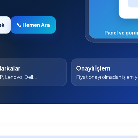
ek
📞 Hemen Ara
arkalar
Onaylı İşlem
P, Lenovo, Dell...
Fiyat onayı olmadan işlem 