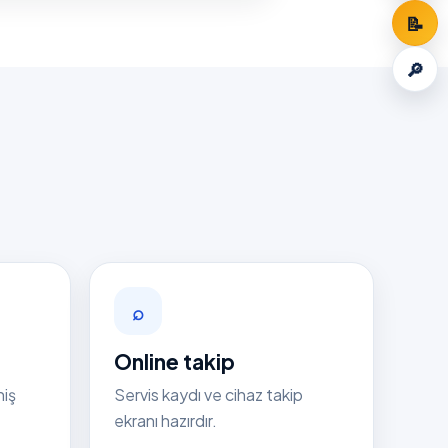
📝
🔎
⌕
Online takip
niş
Servis kaydı ve cihaz takip
ekranı hazırdır.