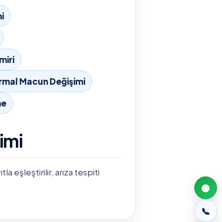
i
miri
rmal Macun Değişimi
me
imi
 eşleştirilir, arıza tespiti
🟢
📞