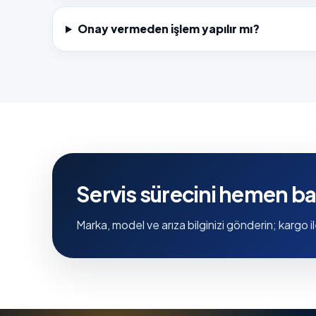
Onay vermeden işlem yapılır mı?
Servis sürecini hemen ba
Marka, model ve arıza bilginizi gönderin; kargo il