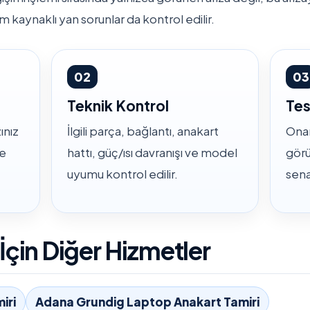
m kaynaklı yan sorunlar da kontrol edilir.
02
03
Teknik Kontrol
Tes
ınız
İlgili parça, bağlantı, anakart
Onar
ve
hattı, güç/ısı davranışı ve model
görü
uyumu kontrol edilir.
sena
çin Diğer Hizmetler
iri
Adana Grundig Laptop Anakart Tamiri