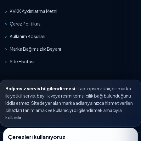
KVKK Aydınlatma Metni
Çerez Politikası
Kullanım Koşulları
Marka Bağımsızlık Beyanı
Site Haritası
Bağımsız servis bilgilendirmesi:
Laptopservis hiçbir marka
ile yetkili servis, bayilik veya resmi temsilcilik bağı bulunduğunu
iddia etmez. Sitede yer alan marka adları yalnızca hizmet verilen
cihazları tanımlamak ve kullanıcıyı bilgilendirmek amacıyla
kullanılır.
Çerezleri kullanıyoruz