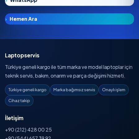
Hemen Ara
Laptopservis
Türkiye geneli kargo ile tüm marka ve model laptoplar için
teknik servis, bakım, onarım ve parça değişimi hizmeti.
Türkiye geneli kargo
Marka bağımsız servis
Onaylı işlem
Cihaz takip
İletişim
+90 (212) 428 00 25
+90 (544) 657 39 92