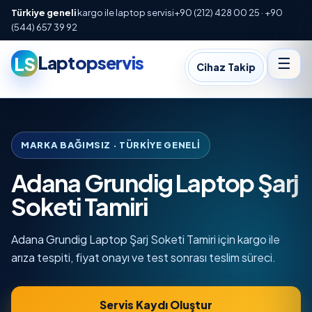
Türkiye geneli
kargo ile laptop servisi
+90 (212) 428 00 25 · +90
(544) 657 39 92
Laptopservis
LS
☰
Cihaz Takip
MARKA BAĞIMSIZ · TÜRKIYE GENELI
Adana Grundig Laptop Şarj
Soketi Tamiri
Adana Grundig Laptop Şarj Soketi Tamiri için kargo ile
arıza tespiti, fiyat onayı ve test sonrası teslim süreci.
Servis Kaydı Oluştur