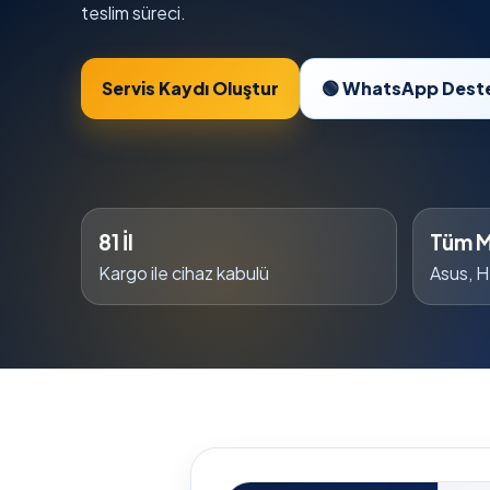
teslim süreci.
Servis Kaydı Oluştur
🟢 WhatsApp Dest
81 İl
Tüm M
Kargo ile cihaz kabulü
Asus, H