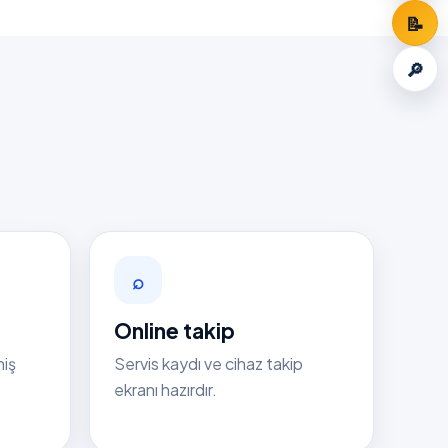
📝
🔎
⌕
Online takip
niş
Servis kaydı ve cihaz takip
ekranı hazırdır.