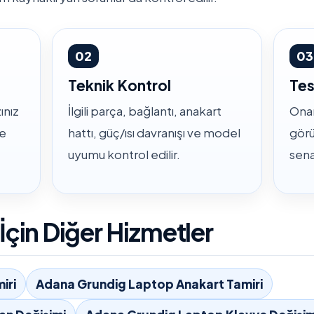
02
03
Teknik Kontrol
Tes
ınız
İlgili parça, bağlantı, anakart
Onar
ve
hattı, güç/ısı davranışı ve model
görü
uyumu kontrol edilir.
sena
çin Diğer Hizmetler
iri
Adana Grundig Laptop Anakart Tamiri