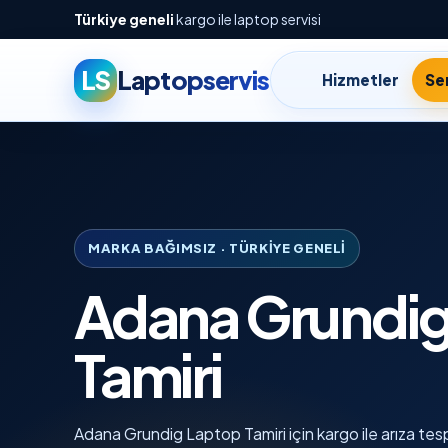
Türkiye geneli
kargo ile laptop servisi
LS
Laptopservis
Hizmetler
Ser
MARKA BAĞIMSIZ · TÜRKIYE GENELI
Adana Grundig
Tamiri
Adana Grundig Laptop Tamiri için kargo ile arıza tespi