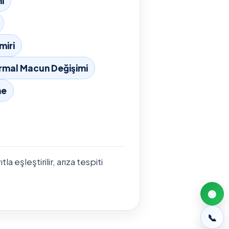
i
miri
rmal Macun Değişimi
me
 eşleştirilir, arıza tespiti
🟢
📞