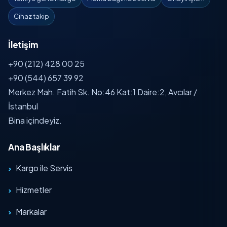
Cihaz takip
İletişim
+90 (212) 428 00 25
+90 (544) 657 39 92
Merkez Mah. Fatih Sk. No:46 Kat:1 Daire:2, Avcılar /
İstanbul
Bina içindeyiz.
Ana Başlıklar
Kargo ile Servis
Hizmetler
Markalar