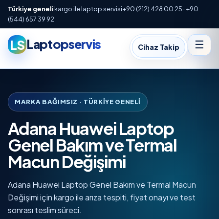
Türkiye geneli
kargo ile laptop servisi
+90 (212) 428 00 25 · +90
(544) 657 39 92
Laptopservis
LS
☰
Cihaz Takip
MARKA BAĞIMSIZ · TÜRKIYE GENELI
Adana Huawei Laptop
Genel Bakım ve Termal
Macun Değişimi
Adana Huawei Laptop Genel Bakım ve Termal Macun
Değişimi için kargo ile arıza tespiti, fiyat onayı ve test
sonrası teslim süreci.