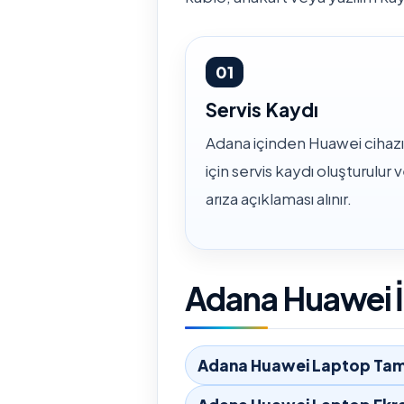
01
Servis Kaydı
Adana içinden Huawei cihazı
için servis kaydı oluşturulur 
arıza açıklaması alınır.
Adana Huawei İ
Adana Huawei Laptop Tami