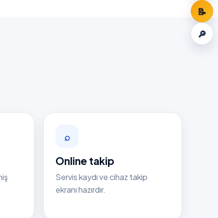
📝
🔎
⌕
Online takip
niş
Servis kaydı ve cihaz takip
ekranı hazırdır.