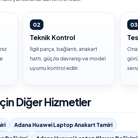
02
03
Teknik Kontrol
Tes
nız
İlgili parça, bağlantı, anakart
Onar
ve
hattı, güç/ısı davranışı ve model
görü
uyumu kontrol edilir.
sena
çin Diğer Hizmetler
ri
Adana Huawei Laptop Anakart Tamiri