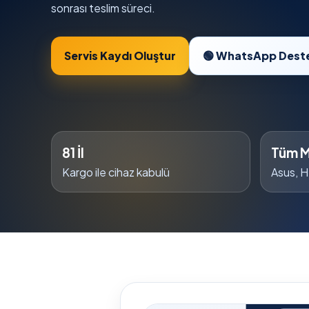
sonrası teslim süreci.
Servis Kaydı Oluştur
🟢 WhatsApp Dest
81 İl
Tüm M
Kargo ile cihaz kabulü
Asus, H