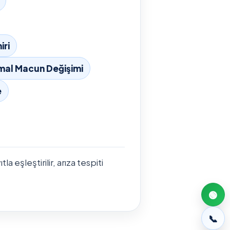
iri
mal Macun Değişimi
e
 eşleştirilir, arıza tespiti
🟢
📞