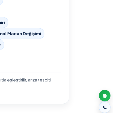
iri
mal Macun Değişimi
e
 eşleştirilir, arıza tespiti
🟢
📞