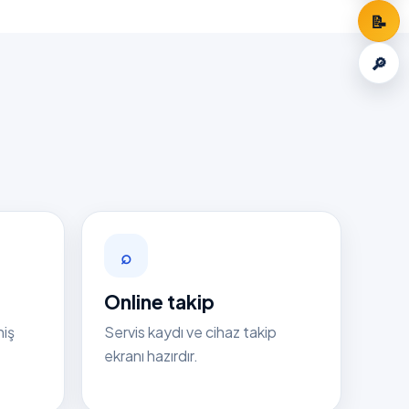
📝
🔎
⌕
Online takip
niş
Servis kaydı ve cihaz takip
ekranı hazırdır.