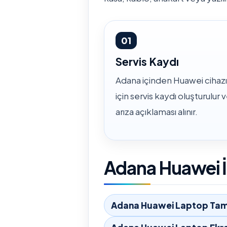
01
Servis Kaydı
Adana içinden Huawei cihazı
için servis kaydı oluşturulur 
arıza açıklaması alınır.
Adana Huawei İ
Adana Huawei Laptop Tami