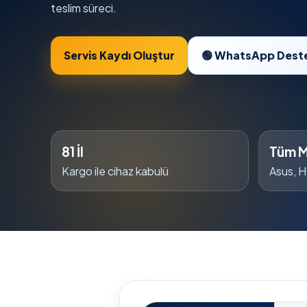
teslim süreci.
Servis Kaydı Oluştur
🟢 WhatsApp Dest
81 İl
Tüm M
Kargo ile cihaz kabulü
Asus, H