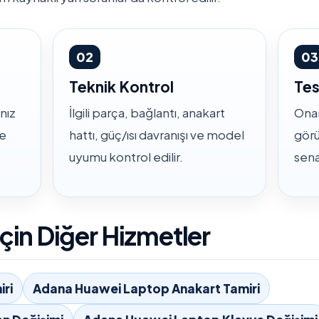
02
03
Teknik Kontrol
Tes
nız
İlgili parça, bağlantı, anakart
Onar
ve
hattı, güç/ısı davranışı ve model
görü
uyumu kontrol edilir.
sena
çin Diğer Hizmetler
ri
Adana Huawei Laptop Anakart Tamiri